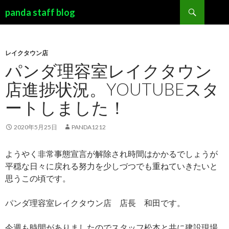
検索
panda staff blog
コンテンツへ移動
レイクタウン店
パンダ理容室レイクタウン
店進捗状況。YOUTUBEスタ
ートしました！
2020年5月25日
PANDA1212
ようやく非常事態宣言が解除され時間はかかるでしょうが
平穏な日々に戻れる努力を少しづつでも重ねていきたいと
思うこの頃です。
パンダ理容室レイクタウン店 店長 和田です。
今週も時間がありましたのでスタッフ松本と共に建設現場