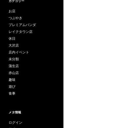
カテゴリー
お店
つぶやき
プレミアムパンダ
レイクタウン店
休日
大沢店
店内イベント
未分類
蒲生店
赤山店
趣味
遊び
食事
メタ情報
ログイン