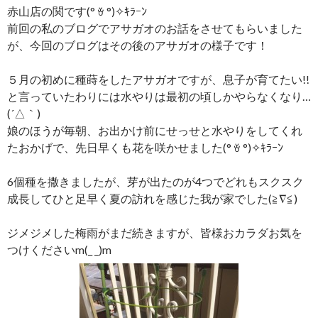
赤山店の関です(° ꈊ °)✧ｷﾗｰﾝ
前回の私のブログでアサガオのお話をさせてもらいました
が、今回のブログはその後のアサガオの様子です！
５月の初めに種蒔をしたアサガオですが、息子が育てたい!!
と言っていたわりには水やりは最初の頃しかやらなくなり…
(´△｀)
娘のほうが毎朝、お出かけ前にせっせと水やりをしてくれ
たおかげで、先日早くも花を咲かせました(° ꈊ °)✧ｷﾗｰﾝ
6個種を撒きましたが、芽が出たのが4つでどれもスクスク
成長してひと足早く夏の訪れを感じた我が家でした(≧∇≦)
ジメジメした梅雨がまだ続きますが、皆様おカラダお気を
つけくださいm(_ _)m